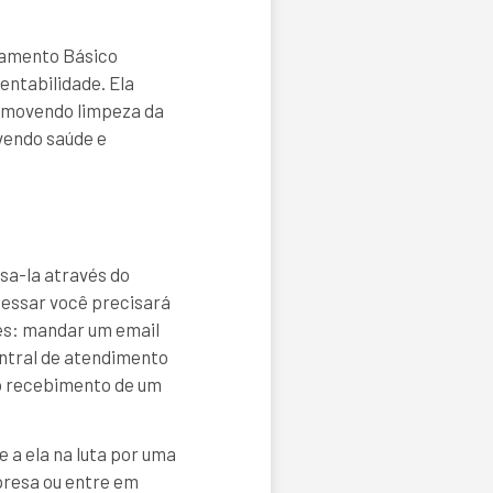
eamento Básico
entabilidade. Ela
romovendo limpeza da
vendo saúde e
ssa-la através do
cessar você precisará
ões: mandar um email
ntral de atendimento
 o recebimento de um
a ela na luta por uma
presa ou entre em