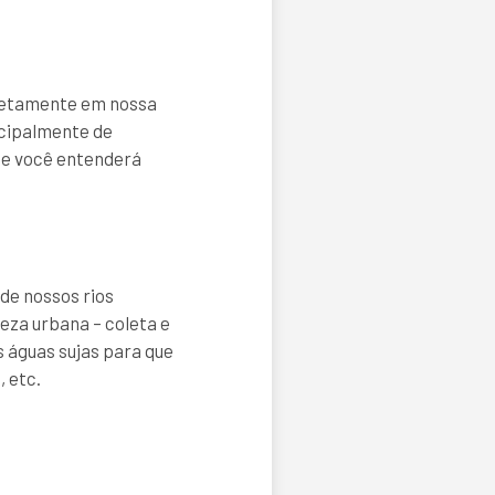
diretamente em nossa
ncipalmente de
je você entenderá
de nossos rios
za urbana – coleta e
s águas sujas para que
, etc.