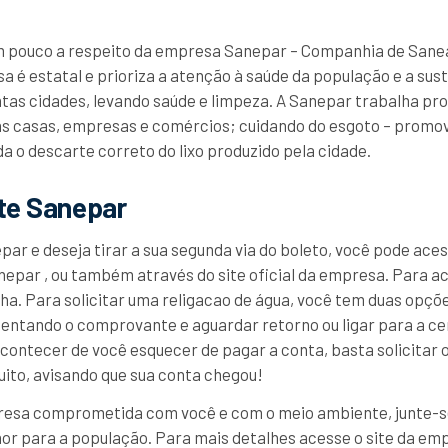
um pouco a respeito da empresa Sanepar – Companhia de San
 é estatal e prioriza a atenção à saúde da população e a sust
tas cidades, levando saúde e limpeza. A Sanepar trabalha p
s casas, empresas e comércios; cuidando do esgoto – promo
a o descarte correto do lixo produzido pela cidade.
nte Sanepar
par e deseja tirar a sua segunda via do boleto, você pode ace
anepar , ou também através do site oficial da empresa. Para a
nha. Para solicitar uma religacao de água, você tem duas opç
entando o comprovante e aguardar retorno ou ligar para a ce
ontecer de você esquecer de pagar a conta, basta solicitar
ito, avisando que sua conta chegou!
esa comprometida com você e com o meio ambiente, junte-se 
hor para a população. Para mais detalhes acesse o site da em