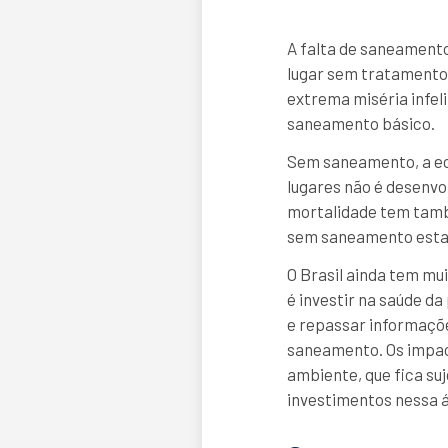
A falta de saneamento
lugar sem tratamento 
extrema miséria infel
saneamento básico.
Sem saneamento, a eco
lugares não é desenvol
mortalidade tem tamb
sem saneamento estam
O Brasil ainda tem mu
é investir na saúde d
e repassar informaçõe
saneamento. Os impac
ambiente, que fica su
investimentos nessa á