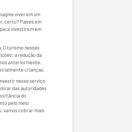
Imagine viver em um
r, certo? Países em
 para investirem em
. O turismo nesses
dições; a redução da
mos anteriormente,
ecialmente crianças.
nvestir nesse serviço
cobrar das autoridades
portância do
nto pelo meio
os, vamos cobrar mais