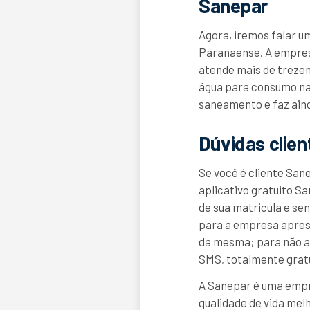
Sanepar
Agora, iremos falar 
Paranaense. A empresa
atende mais de trezen
água para consumo na
saneamento e faz aind
Dúvidas clie
Se você é cliente Sane
aplicativo gratuito S
de sua matricula e se
para a empresa apres
da mesma; para não ac
SMS, totalmente gratu
A Sanepar é uma empr
qualidade de vida mel