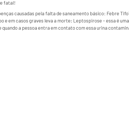
 fatal!
enças causadas pela falta de saneamento básico: Febre Tifoi
rpo e em casos graves leva a morte; Leptospirose – essa é um
re quando a pessoa entra em contato com essa urina contamina