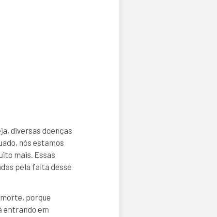
eja, diversas doenças
uado, nós estamos
uito mais. Essas
das pela falta desse
a morte, porque
rá entrando em