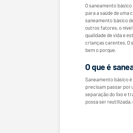
O saneamento básico é
para a saúde de uma c
saneamento básico de
outros fatores, o nív
qualidade de vida e e
crianças carentes. O 
bem o porque.
O que é sane
Saneamento básico é u
precisam passar por 
separação do lixo e t
possa ser reutilizada,