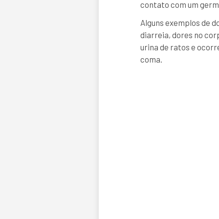
contato com um germe
Alguns exemplos de do
diarreia, dores no co
urina de ratos e ocor
coma.