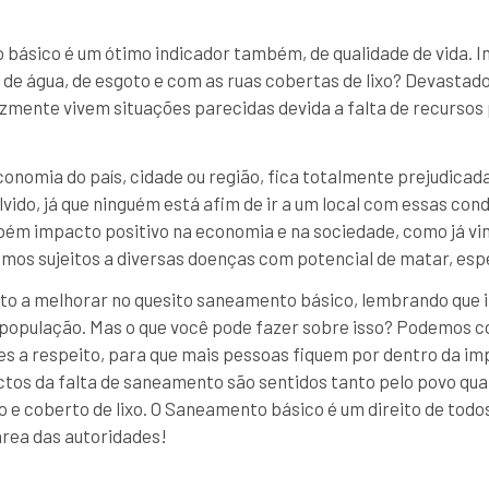
 básico é um ótimo indicador também, de qualidade de vida. 
de água, de esgoto e com as ruas cobertas de lixo? Devastado
izmente vivem situações parecidas devida a falta de recursos
nomia do país, cidade ou região, fica totalmente prejudicada
vido, já que ninguém está afim de ir a um local com essas con
ém impacto positivo na economia e na sociedade, como já vi
os sujeitos a diversas doenças com potencial de matar, esp
ito a melhorar no quesito saneamento básico, lembrando que i
a população. Mas o que você pode fazer sobre isso? Podemos 
s a respeito, para que mais pessoas fiquem por dentro da im
tos da falta de saneamento são sentidos tanto pelo povo qua
jo e coberto de lixo. O Saneamento básico é um direito de tod
rea das autoridades!